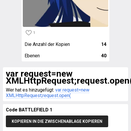
1
Die Anzahl der Kopien
14
Ebenen
40
var request=new
XMLHttpRequest;request.open
Wer hat es hinzugefügt:
var request=new
XMLHttpRequest;request.open(
Code BATTLEFIELD 1
KOPIEREN IN DIE ZWISCHENABLAGE KOPIEREN