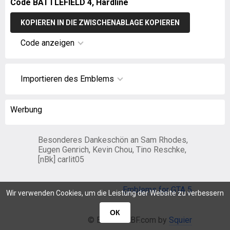
Code BATTLEFIELD 4, Hardline
KOPIEREN IN DIE ZWISCHENABLAGE KOPIEREN
Code anzeigen
Importieren des Emblems
Werbung
Besonderes Dankeschön an Sam Rhodes,
Eugen Genrich, Kevin Chou, Tino Reschke,
[nBk] carlit05
Emblems for GTA 5
Wir verwenden Cookies, um die Leistung der Website zu verbessern
ОК
© EmblemsBF.com by
Squier