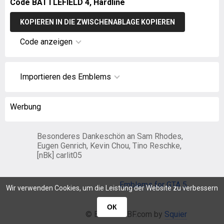
Code BATTLEFIELD 4, Hardline
KOPIEREN IN DIE ZWISCHENABLAGE KOPIEREN
Code anzeigen
Importieren des Emblems
Werbung
Besonderes Dankeschön an Sam Rhodes,
Eugen Genrich, Kevin Chou, Tino Reschke,
[nBk] carlit05
Emblems for GTA 5
Wir verwenden Cookies, um die Leistung der Website zu verbessern
ОК
© EmblemsBF.com by
Squier