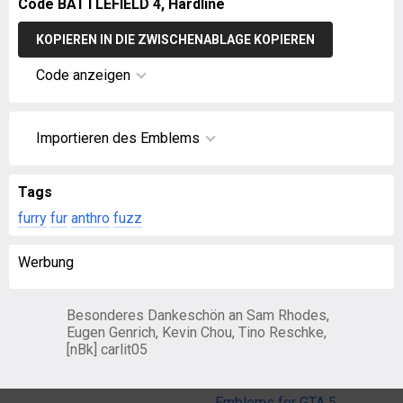
Code BATTLEFIELD 4, Hardline
KOPIEREN IN DIE ZWISCHENABLAGE KOPIEREN
Code anzeigen
Importieren des Emblems
Tags
furry
fur
anthro
fuzz
Werbung
Besonderes Dankeschön an Sam Rhodes,
Eugen Genrich, Kevin Chou, Tino Reschke,
[nBk] carlit05
Emblems for GTA 5