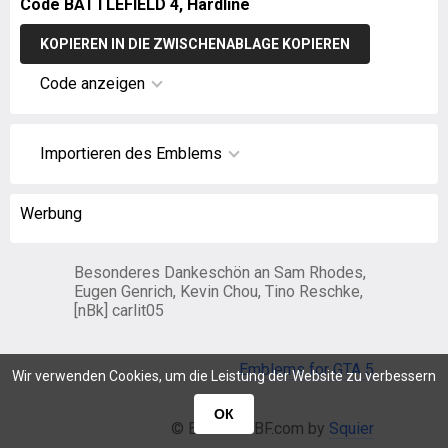
Code BATTLEFIELD 4, Hardline
KOPIEREN IN DIE ZWISCHENABLAGE KOPIEREN
Code anzeigen
Importieren des Emblems
Werbung
Besonderes Dankeschön an Sam Rhodes,
Eugen Genrich, Kevin Chou, Tino Reschke,
[nBk] carlit05
Emblems for GTA 5
Wir verwenden Cookies, um die Leistung der Website zu verbessern
ОК
© EmblemsBF.com by
Squier