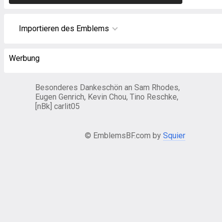
Importieren des Emblems
Werbung
Besonderes Dankeschön an Sam Rhodes,
Eugen Genrich, Kevin Chou, Tino Reschke,
[nBk] carlit05
© EmblemsBF.com by
Squier