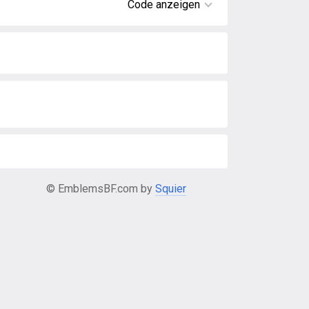
Code anzeigen
© EmblemsBF.com by
Squier