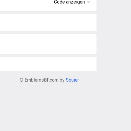
Code anzeigen
© EmblemsBF.com by
Squier