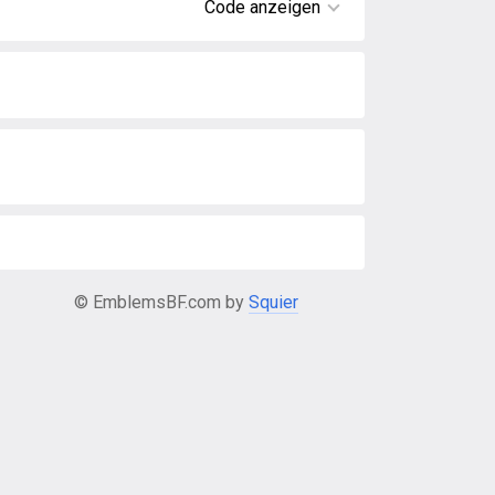
Code anzeigen
© EmblemsBF.com by
Squier