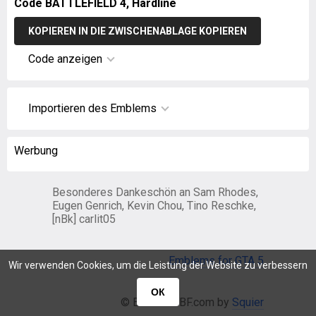
Code BATTLEFIELD 4, Hardline
KOPIEREN IN DIE ZWISCHENABLAGE KOPIEREN
Code anzeigen
Importieren des Emblems
Werbung
Besonderes Dankeschön an Sam Rhodes,
Eugen Genrich, Kevin Chou, Tino Reschke,
[nBk] carlit05
Emblems for GTA 5
Wir verwenden Cookies, um die Leistung der Website zu verbessern
ОК
© EmblemsBF.com by
Squier