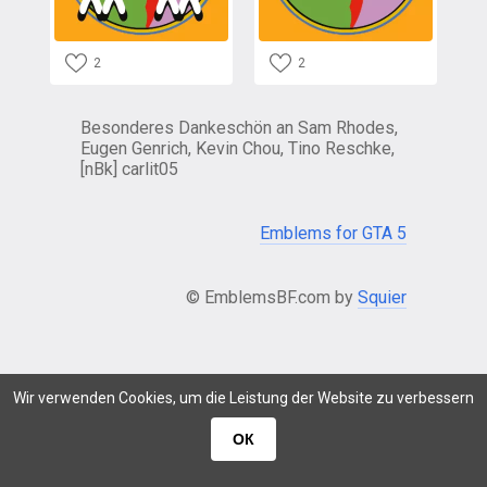
2
2
Besonderes Dankeschön an Sam Rhodes,
Eugen Genrich, Kevin Chou, Tino Reschke,
[nBk] carlit05
Emblems for GTA 5
© EmblemsBF.com by
Squier
Wir verwenden Cookies, um die Leistung der Website zu verbessern
ОК